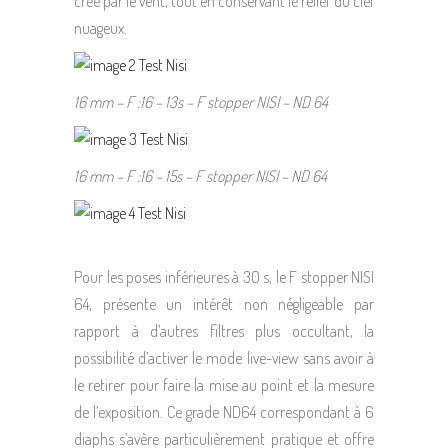
créé par le vent, tout en conservant le relief du ciel
nuageux.
16 mm – F :16 – 13s – F stopper NISI – ND 64
16 mm – F :16 – 15s – F stopper NISI – ND 64
Pour les poses inférieures à 30 s, le F stopper NISI
64, présente un intérêt non négligeable par
rapport à d’autres filtres plus occultant, la
possibilité d’activer le mode live-view sans avoir à
le retirer pour faire la mise au point et la mesure
de l’exposition. Ce grade ND64 correspondant à 6
diaphs s’avère particulièrement pratique et offre