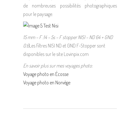
de nombreuses possibilités photographiques
pour le paysage.
15 mm – F :14 – 5s – F stopper NISI – ND 64 + GND
0.6
Les filtres NISI ND et GND F-Stopper sont
disponibles sur le site Lovinpix.com
En savoir plus sur mes voyages photo:
Voyage photo en Écosse
Voyage photo en Norvège