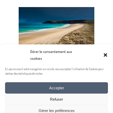
Gérer le consentement aux
cookies
L’ECOSSE, BELLE ET SAUVAGE
En poursuivant votre navigation sur ce site, vous acceptez l’utilisation de Cookies pour
20 MAI 2016
réaliser des statistiques de visites.
Accepter
Refuser
- MENTIONS LÉGALES -
© 2020 COPYRIGHT JEAN-MICHEL LENOIR
Gérer les préférences